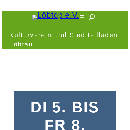
Zum
Inhalt
springen
Kulturverein und Stadtteilladen
Löbtau
DI 5. BIS
FR 8.