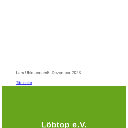
.
.
Lars Uhlmann
am
5. Dezember 2023
Titelseite
Löbtop e.V.