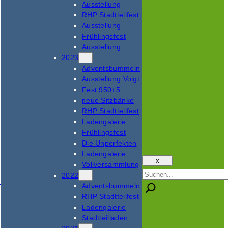
Ausstellung
RHP Stadtteilfest
Ausstellung
Frühlingsfest
Ausstellung
2023
Adventsbummeln
Ausstellung Voigt
Fest 950+5
neue Sitzbänke
RHP Stadtteilfest
Ladengalerie
Frühlingsfest
Die Unperfekten
Ladengalerie
x
Vollversammlung
Suchen
2022
Adventsbummeln
RHP Stadtteilfest
Ladengalerie
Stadtteilladen