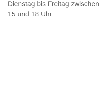
Dienstag bis Freitag zwischen
15 und 18 Uhr
1 x Minigolf Mobil
| Spiel [L
340 cm x B 120 cm] 13
Hindernisse, 4 Endlöcher,
Schläger für Kinder und für
Erwachsene je 1 x
.