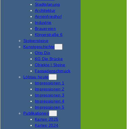
Stadtplanung
Architektur
Annenfriedhof
Industrie
Brauereien
Klingestraße 6
Stolpersteine
Kunstgeschichte
Otto Dix
KG Die Brücke
Objekte | Steine
Fassadenschmuck
Löbtau heute
Impressionen 1
Impressionen 2
Impressionen 3
Impressionen 4
Impressionen 5
Publikationen
Karten 2025
Karten 2024