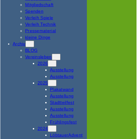
Mitgliedschaft
Spenden
Verleih Spiele
Verleih Technik
Pressematerial
kleine Dinge
Archiv
BLOG
Vereinsleben
2026
Ausstellung
Ausstellung
2025
Plakatwand
Ausstellung
Stadtteilfest
Ausstellung
Ausstellung
Frühlingsfest
2024
LöbtauerAdvent