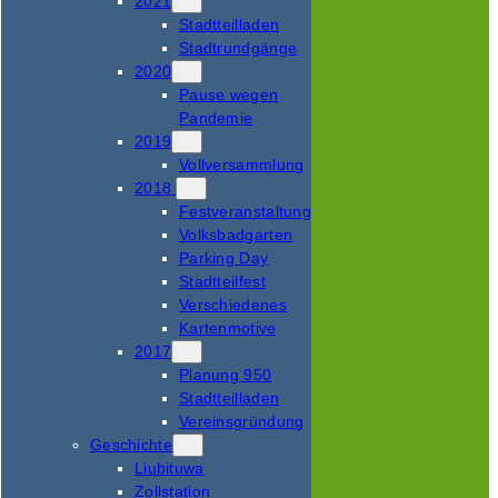
2021
Stadtteilladen
Stadtrundgänge
2020
Pause wegen
Pandemie
2019
Vollversammlung
2018
Festveranstaltung
Volksbadgarten
Parking Day
Stadtteilfest
Verschiedenes
Kartenmotive
2017
Planung 950
Stadtteilladen
Vereinsgründung
Geschichte
Liubituwa
Zollstation