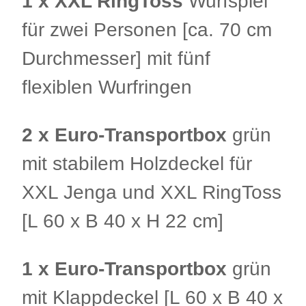
1 x XXL RingToss
Wurfspiel
für zwei Personen [ca. 70 cm
Durchmesser] mit fünf
flexiblen Wurfringen
2 x Euro-Transportbox
grün
mit stabilem Holzdeckel für
XXL Jenga und XXL RingToss
[L 60 x B 40 x H 22 cm]
1 x Euro-Transportbox
grün
mit Klappdeckel [L 60 x B 40 x