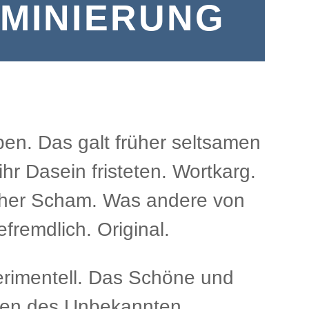
IMINIERUNG
en. Das galt früher seltsamen
hr Dasein fristeten. Wortkarg.
icher Scham. Was andere von
remdlich. Original.
erimentell. Das Schöne und
oten des Unbekannten.