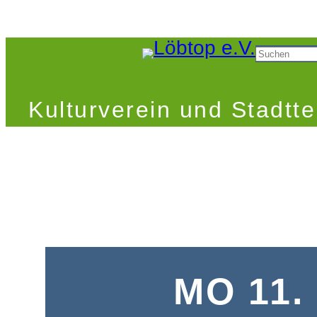
Zum
Inhalt
Suchen
springen
Kulturverein und Stadtte
MO 11.