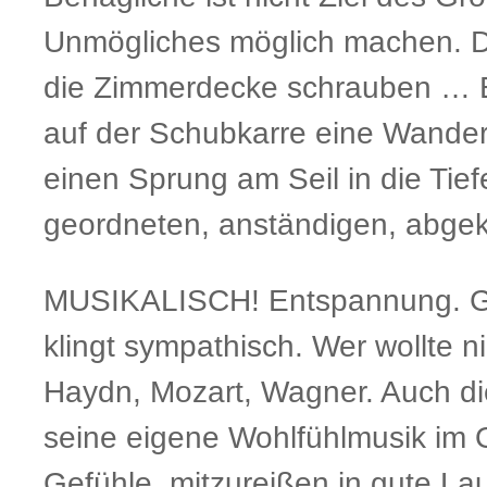
Unmögliches möglich machen. Die
die Zimmerdecke schrauben … Ei
auf der Schubkarre eine Wande
einen Sprung am Seil in die Tie
geordneten, anständigen, abgekl
MUSIKALISCH! Entspannung. Glü
klingt sympathisch. Wer wollte n
Haydn, Mozart, Wagner. Auch di
seine eigene Wohlfühlmusik im 
Gefühle, mitzureißen in gute L