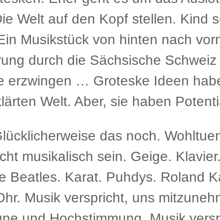
 Welt auf den Kopf stellen. Kind se
n Musikstück von hinten nach vorn
rung durch die Sächsische Schweiz
fe erzwingen … Groteske Ideen haben
ärten Welt. Aber, sie haben Potent
cklicherweise das noch. Wohltuend
icht musikalisch sein. Geige. Klavie
e Beatles. Karat. Puhdys. Roland K
Ohr. Musik verspricht, uns mitzune
aune und Hochstimmung. Musik vers