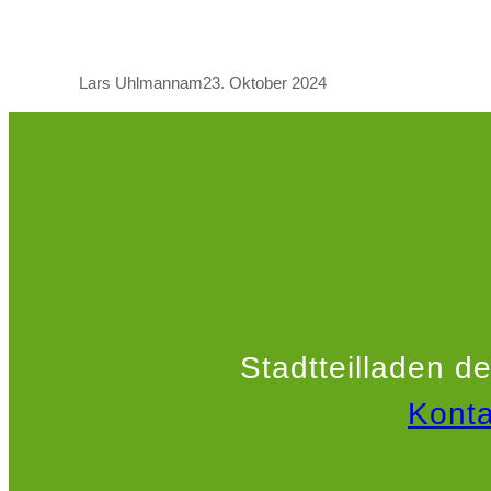
Lars Uhlmann
am
23. Oktober 2024
Stadtteilladen d
Konta