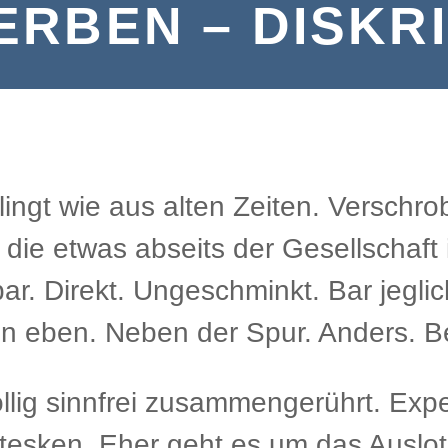
ERBEN – DISKR
t wie aus alten Zeiten. Verschrob
ie etwas abseits der Gesellschaft i
ar. Direkt. Ungeschminkt. Bar jegl
n eben. Neben der Spur. Anders. Bef
lig sinnfrei zusammengerührt. Exp
rotesken. Eher geht es um das Ausl