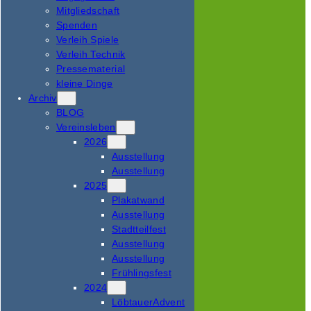
Mitgliedschaft
Spenden
Verleih Spiele
Verleih Technik
Pressematerial
kleine Dinge
Archiv
BLOG
Vereinsleben
2026
Ausstellung
Ausstellung
2025
Plakatwand
Ausstellung
Stadtteilfest
Ausstellung
Ausstellung
Frühlingsfest
2024
LöbtauerAdvent