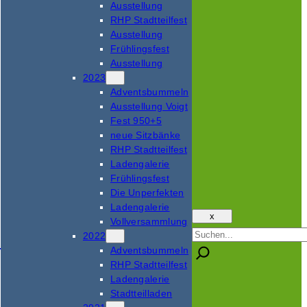
Ausstellung
RHP Stadtteilfest
Ausstellung
Frühlingsfest
Ausstellung
2023
Adventsbummeln
Ausstellung Voigt
Fest 950+5
neue Sitzbänke
RHP Stadtteilfest
Ladengalerie
Frühlingsfest
Die Unperfekten
Ladengalerie
x
Vollversammlung
Suchen
2022
Adventsbummeln
RHP Stadtteilfest
Ladengalerie
Stadtteilladen