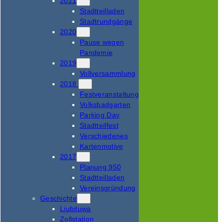
2021
Stadtteilladen
Stadtrundgänge
2020
Pause wegen
Pandemie
2019
Vollversammlung
2018
Festveranstaltung
Volksbadgarten
Parking Day
Stadtteilfest
Verschiedenes
Kartenmotive
2017
Planung 950
Stadtteilladen
Vereinsgründung
Geschichte
Liubituwa
Zollstation