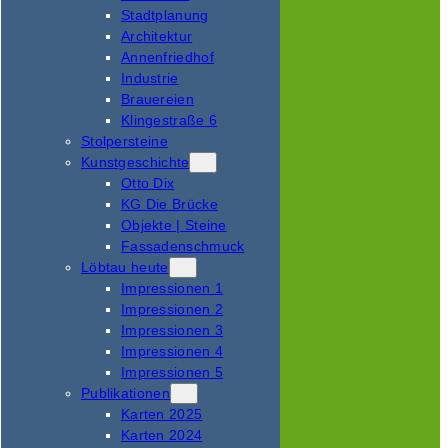
Stadtplanung
Architektur
Annenfriedhof
Industrie
Brauereien
Klingestraße 6
Stolpersteine
Kunstgeschichte
Otto Dix
KG Die Brücke
Objekte | Steine
Fassadenschmuck
Löbtau heute
Impressionen 1
Impressionen 2
Impressionen 3
Impressionen 4
Impressionen 5
Publikationen
Karten 2025
Karten 2024