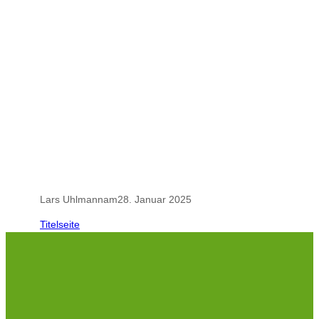
.
.
Lars Uhlmann
am
28. Januar 2025
Titelseite