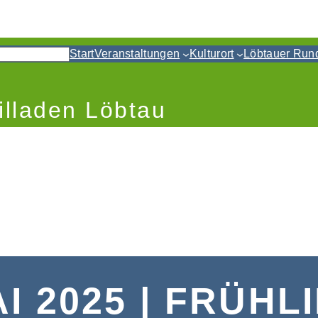
Start
Veranstaltungen
Kulturort
Löbtauer Run
illaden Löbtau
AI 2025 | FRÜH