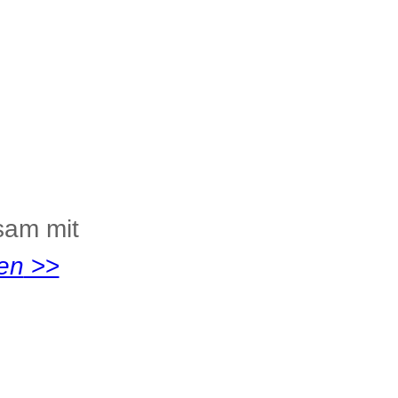
sam mit
en
>>