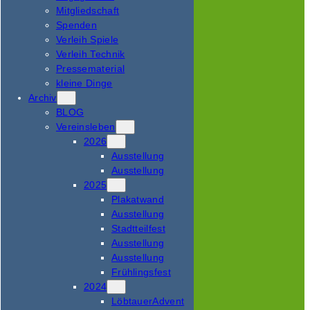
Mitgliedschaft
Spenden
Verleih Spiele
Verleih Technik
Pressematerial
kleine Dinge
Archiv
BLOG
Vereinsleben
2026
Ausstellung
Ausstellung
2025
Plakatwand
Ausstellung
Stadtteilfest
Ausstellung
Ausstellung
Frühlingsfest
2024
LöbtauerAdvent