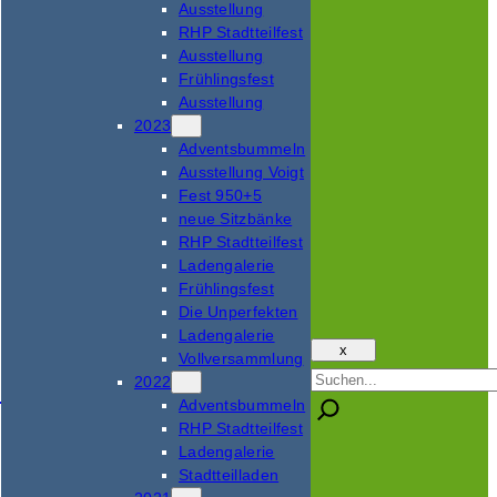
Ausstellung
RHP Stadtteilfest
Ausstellung
Frühlingsfest
Ausstellung
2023
Adventsbummeln
Ausstellung Voigt
Fest 950+5
neue Sitzbänke
RHP Stadtteilfest
Ladengalerie
Frühlingsfest
Die Unperfekten
Ladengalerie
x
Vollversammlung
Suchen
2022
Adventsbummeln
RHP Stadtteilfest
Ladengalerie
Stadtteilladen