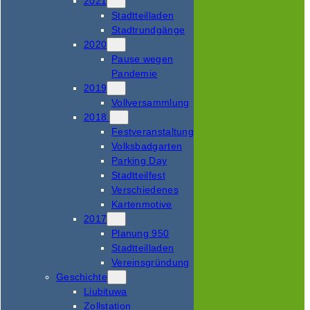
2021
Stadtteilladen
Stadtrundgänge
2020
Pause wegen
Pandemie
2019
Vollversammlung
2018
Festveranstaltung
Volksbadgarten
Parking Day
Stadtteilfest
Verschiedenes
Kartenmotive
2017
Planung 950
Stadtteilladen
Vereinsgründung
Geschichte
Liubituwa
Zollstation