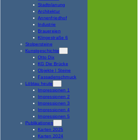
Stadtplanung
Architektur
Annenfriedhof
Industrie
Brauereien
Klingestraße 6
Stolpersteine
Kunstgeschichte
Otto Dix
KG Die Brücke
Objekte | Steine
Fassadenschmuck
Löbtau heute
Impressionen 1
Impressionen 2
Impressionen 3
Impressionen 4
Impressionen 5
Publikationen
Karten 2025
Karten 2024