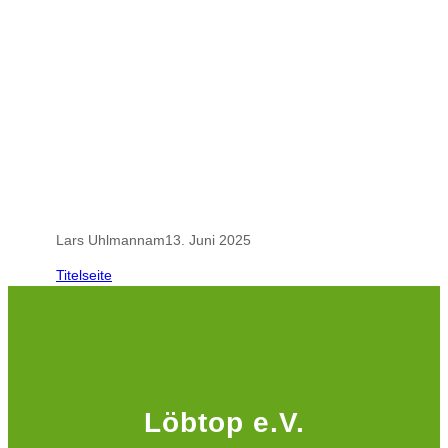
.
.
Lars Uhlmann
am
13. Juni 2025
Titelseite
Löbtop e.V.