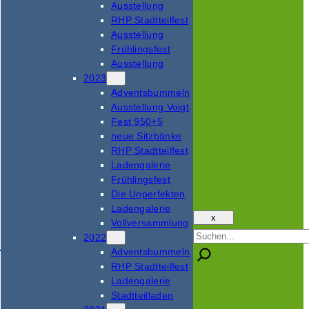
Ausstellung
RHP Stadtteilfest
Ausstellung
Frühlingsfest
Ausstellung
2023
Adventsbummeln
Ausstellung Voigt
Fest 950+5
neue Sitzbänke
RHP Stadtteilfest
Ladengalerie
Frühlingsfest
Die Unperfekten
Ladengalerie
x
Vollversammlung
Suchen
2022
Adventsbummeln
RHP Stadtteilfest
Ladengalerie
Stadtteilladen