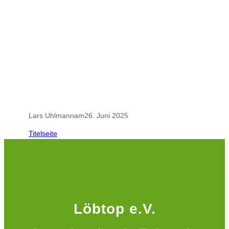
.
.
Lars Uhlmann
am
26. Juni 2025
Titelseite
Löbtop e.V.