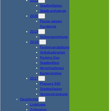
2021
Stadtteilladen
Stadtrundgänge
2020
Pause wegen
Pandemie
2019
Vollversammlung
2018
Festveranstaltung
Volksbadgarten
Parking Day
Stadtteilfest
Verschiedenes
Kartenmotive
2017
Planung 950
Stadtteilladen
Vereinsgründung
Geschichte
Liubituwa
Zollstation