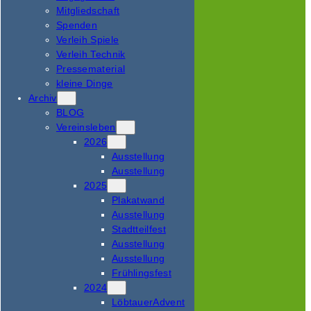
Mitgliedschaft
Spenden
Verleih Spiele
Verleih Technik
Pressematerial
kleine Dinge
Archiv
BLOG
Vereinsleben
2026
Ausstellung
Ausstellung
2025
Plakatwand
Ausstellung
Stadtteilfest
Ausstellung
Ausstellung
Frühlingsfest
2024
LöbtauerAdvent