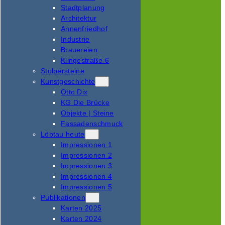
Stadtplanung
Architektur
Annenfriedhof
Industrie
Brauereien
Klingestraße 6
Stolpersteine
Kunstgeschichte
Otto Dix
KG Die Brücke
Objekte | Steine
Fassadenschmuck
Löbtau heute
Impressionen 1
Impressionen 2
Impressionen 3
Impressionen 4
Impressionen 5
Publikationen
Karten 2025
Karten 2024