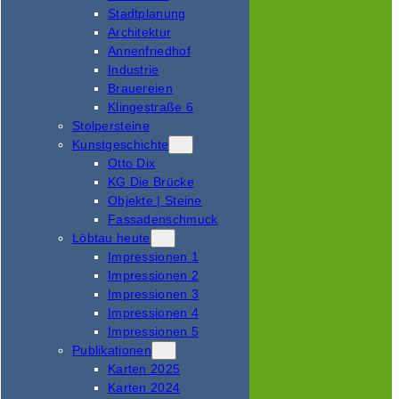
Stadtplanung
Architektur
Annenfriedhof
Industrie
Brauereien
Klingestraße 6
Stolpersteine
Kunstgeschichte
Otto Dix
KG Die Brücke
Objekte | Steine
Fassadenschmuck
Löbtau heute
Impressionen 1
Impressionen 2
Impressionen 3
Impressionen 4
Impressionen 5
Publikationen
Karten 2025
Karten 2024