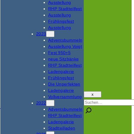
Ausstellung
RHP Stadtteilfest
Ausstellung
Frühlingsfest
Ausstellung
2023
Adventsbummeln
Ausstellung Voigt
Fest 950+5
neue Sitzbänke
RHP Stadtteilfest
Ladengalerie
Frühlingsfest
Die Unperfekten
Ladengalerie
x
Vollversammlung
Suchen
2022
Adventsbummeln
RHP Stadtteilfest
Ladengalerie
Stadtteilladen