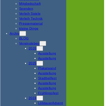
Mitgliedschaft
Spenden
Verleih Spiele
Verleih Technik
Pressematerial
kleine Dinge
Archiv
BLOG
Vereinsleben
2026
Ausstellung
Ausstellung
2025
Plakatwand
Ausstellung
Stadtteilfest
Ausstellung
Ausstellung
Frühlingsfest
2024
LöbtauerAdvent