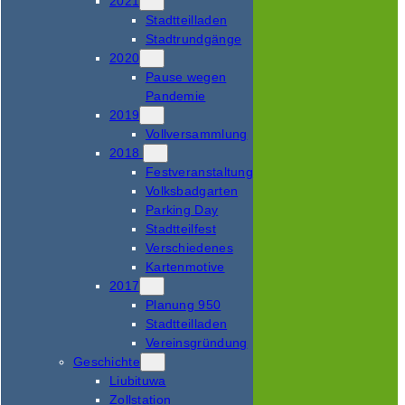
2021
Stadtteilladen
Stadtrundgänge
2020
Pause wegen
Pandemie
2019
Vollversammlung
2018
Festveranstaltung
Volksbadgarten
Parking Day
Stadtteilfest
Verschiedenes
Kartenmotive
2017
Planung 950
Stadtteilladen
Vereinsgründung
Geschichte
Liubituwa
Zollstation