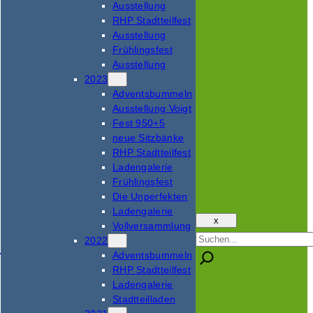
Ausstellung
RHP Stadtteilfest
Ausstellung
Frühlingsfest
Ausstellung
2023
Adventsbummeln
Ausstellung Voigt
Fest 950+5
neue Sitzbänke
RHP Stadtteilfest
Ladengalerie
Frühlingsfest
Die Unperfekten
Ladengalerie
x
Vollversammlung
Suchen
2022
Adventsbummeln
RHP Stadtteilfest
Ladengalerie
Stadtteilladen