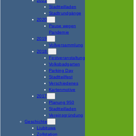
2021
Stadtteilladen
Stadtrundgänge
2020
Pause wegen
Pandemie
2019
Vollversammlung
2018
Festveranstaltung
Volksbadgarten
Parking Day
Stadtteilfest
Verschiedenes
Kartenmotive
2017
Planung 950
Stadtteilladen
Vereinsgründung
Geschichte
Liubituwa
Zollstation