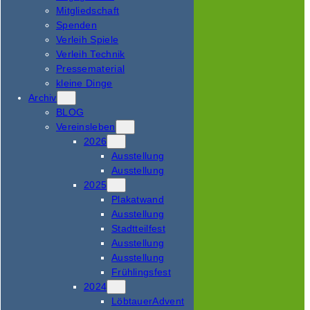
Mitgliedschaft
Spenden
Verleih Spiele
Verleih Technik
Pressematerial
kleine Dinge
Archiv
BLOG
Vereinsleben
2026
Ausstellung
Ausstellung
2025
Plakatwand
Ausstellung
Stadtteilfest
Ausstellung
Ausstellung
Frühlingsfest
2024
LöbtauerAdvent