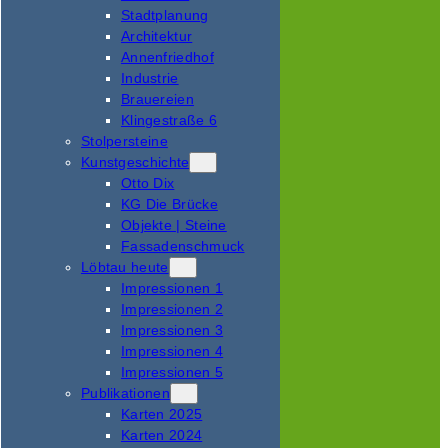
Stadtplanung
Architektur
Annenfriedhof
Industrie
Brauereien
Klingestraße 6
Stolpersteine
Kunstgeschichte
Otto Dix
KG Die Brücke
Objekte | Steine
Fassadenschmuck
Löbtau heute
Impressionen 1
Impressionen 2
Impressionen 3
Impressionen 4
Impressionen 5
Publikationen
Karten 2025
Karten 2024