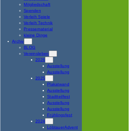
Mitgliedschaft
Spenden
Verleih Spiele
Verleih Technik
Pressematerial
kleine Dinge
Archiv
BLOG
Vereinsleben
2026
Ausstellung
Ausstellung
2025
Plakatwand
Ausstellung
Stadtteilfest
Ausstellung
Ausstellung
Frühlingsfest
2024
LöbtauerAdvent