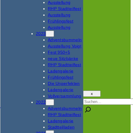
Ausstellung
RHP Stadtteilfest
Ausstellung
Frühlingsfest
Ausstellung
2023
Adventsbummeln
Ausstellung Voigt
Fest 950+5
neue Sitzbänke
RHP Stadtteilfest
Ladengalerie
Frühlingsfest
Die Unperfekten
Ladengalerie
x
Vollversammlung
Suchen
2022
Adventsbummeln
RHP Stadtteilfest
Ladengalerie
Stadtteilladen