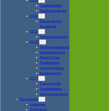
2021
Stadtteilladen
Stadtrundgänge
2020
Pause wegen
Pandemie
2019
Vollversammlung
2018
Festveranstaltung
Volksbadgarten
Parking Day
Stadtteilfest
Verschiedenes
Kartenmotive
2017
Planung 950
Stadtteilladen
Vereinsgründung
Geschichte
Liubituwa
Zollstation