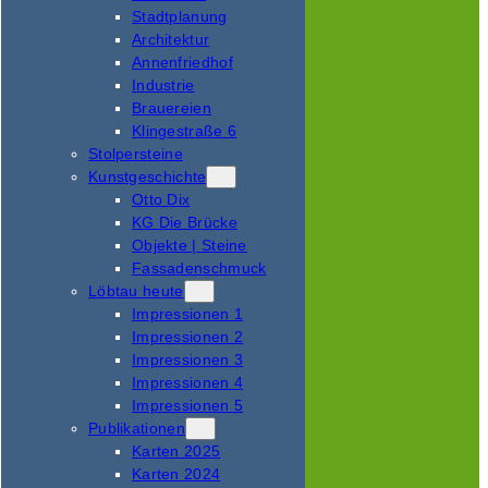
Stadtplanung
Architektur
Annenfriedhof
Industrie
Brauereien
Klingestraße 6
Stolpersteine
Kunstgeschichte
Otto Dix
KG Die Brücke
Objekte | Steine
Fassadenschmuck
Löbtau heute
Impressionen 1
Impressionen 2
Impressionen 3
Impressionen 4
Impressionen 5
Publikationen
Karten 2025
Karten 2024