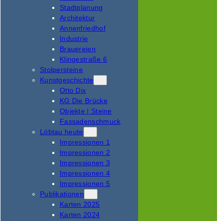
Stadtplanung
Architektur
Annenfriedhof
Industrie
Brauereien
Klingestraße 6
Stolpersteine
Kunstgeschichte
Otto Dix
KG Die Brücke
Objekte | Steine
Fassadenschmuck
Löbtau heute
Impressionen 1
Impressionen 2
Impressionen 3
Impressionen 4
Impressionen 5
Publikationen
Karten 2025
Karten 2024