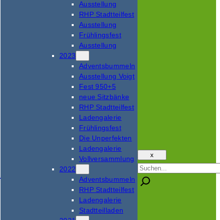
Ausstellung
RHP Stadtteilfest
Ausstellung
Frühlingsfest
Ausstellung
2023
Adventsbummeln
Ausstellung Voigt
Fest 950+5
neue Sitzbänke
RHP Stadtteilfest
Ladengalerie
Frühlingsfest
Die Unperfekten
Ladengalerie
x
Vollversammlung
Suchen
2022
Adventsbummeln
RHP Stadtteilfest
Ladengalerie
Stadtteilladen