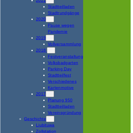
2021
Stadtteilladen
Stadtrundgänge
2020
Pause wegen
Pandemie
2019
Vollversammlung
2018
Festveranstaltung
Volksbadgarten
Parking Day
Stadtteilfest
Verschiedenes
Kartenmotive
2017
Planung 950
Stadtteilladen
Vereinsgründung
Geschichte
Liubituwa
Zollstation