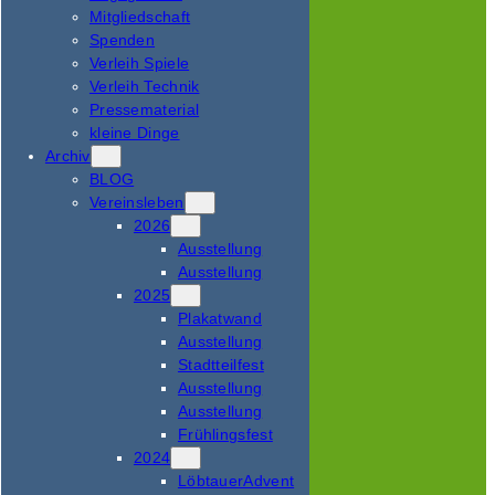
Mitgliedschaft
Spenden
Verleih Spiele
Verleih Technik
Pressematerial
kleine Dinge
Archiv
BLOG
Vereinsleben
2026
Ausstellung
Ausstellung
2025
Plakatwand
Ausstellung
Stadtteilfest
Ausstellung
Ausstellung
Frühlingsfest
2024
LöbtauerAdvent