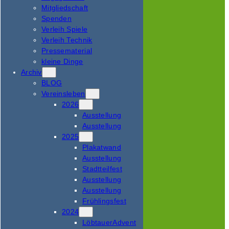
Mitgliedschaft
Spenden
Verleih Spiele
Verleih Technik
Pressematerial
kleine Dinge
Archiv
BLOG
Vereinsleben
2026
Ausstellung
Ausstellung
2025
Plakatwand
Ausstellung
Stadtteilfest
Ausstellung
Ausstellung
Frühlingsfest
2024
LöbtauerAdvent