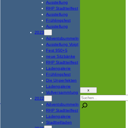
Ausstellung
RHP Stadtteilfest
Ausstellung
Frühlingsfest
Ausstellung
2023
Adventsbummeln
Ausstellung Voigt
Fest 950+5
neue Sitzbänke
RHP Stadtteilfest
Ladengalerie
Frühlingsfest
Die Unperfekten
Ladengalerie
x
Vollversammlung
Suchen
2022
Adventsbummeln
RHP Stadtteilfest
Ladengalerie
Stadtteilladen