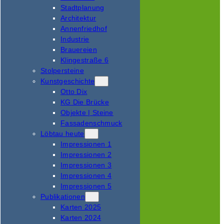
Stadtplanung
Architektur
Annenfriedhof
Industrie
Brauereien
Klingestraße 6
Stolpersteine
Kunstgeschichte
Otto Dix
KG Die Brücke
Objekte | Steine
Fassadenschmuck
Löbtau heute
Impressionen 1
Impressionen 2
Impressionen 3
Impressionen 4
Impressionen 5
Publikationen
Karten 2025
Karten 2024