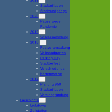
2021
Stadtteilladen
Stadtrundgänge
2020
Pause wegen
Pandemie
2019
Vollversammlung
2018
Festveranstaltung
Volksbadgarten
Parking Day
Stadtteilfest
Verschiedenes
Kartenmotive
2017
Planung 950
Stadtteilladen
Vereinsgründung
Geschichte
Liubituwa
Zollstation