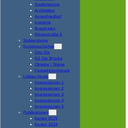
Stadtplanung
Architektur
Annenfriedhof
Industrie
Brauereien
Klingestraße 6
Stolpersteine
Kunstgeschichte
Otto Dix
KG Die Brücke
Objekte | Steine
Fassadenschmuck
Löbtau heute
Impressionen 1
Impressionen 2
Impressionen 3
Impressionen 4
Impressionen 5
Publikationen
Karten 2025
Karten 2024