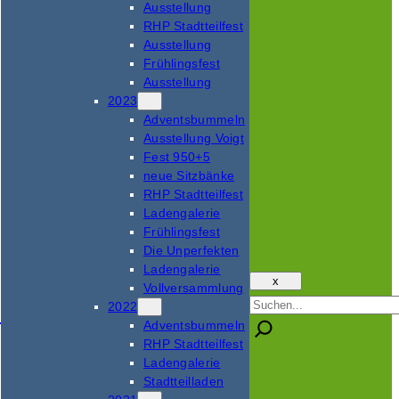
Ausstellung
RHP Stadtteilfest
Ausstellung
Frühlingsfest
Ausstellung
2023
Adventsbummeln
Ausstellung Voigt
Fest 950+5
neue Sitzbänke
RHP Stadtteilfest
Ladengalerie
Frühlingsfest
Die Unperfekten
Ladengalerie
x
Vollversammlung
Suchen
2022
Adventsbummeln
RHP Stadtteilfest
Ladengalerie
Stadtteilladen