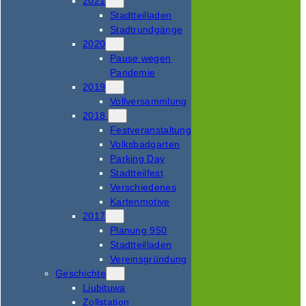
2021
Stadtteilladen
Stadtrundgänge
2020
Pause wegen
Pandemie
2019
Vollversammlung
2018
Festveranstaltung
Volksbadgarten
Parking Day
Stadtteilfest
Verschiedenes
Kartenmotive
2017
Planung 950
Stadtteilladen
Vereinsgründung
Geschichte
Liubituwa
Zollstation