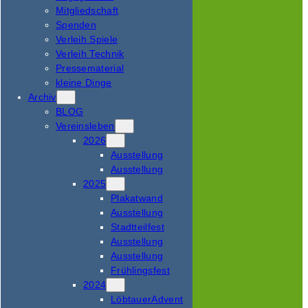
Mitgliedschaft
Spenden
Verleih Spiele
Verleih Technik
Pressematerial
kleine Dinge
Archiv
BLOG
Vereinsleben
2026
Ausstellung
Ausstellung
2025
Plakatwand
Ausstellung
Stadtteilfest
Ausstellung
Ausstellung
Frühlingsfest
2024
LöbtauerAdvent