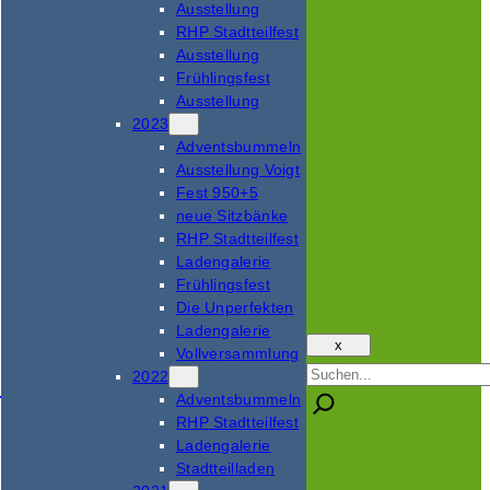
Ausstellung
RHP Stadtteilfest
Ausstellung
Frühlingsfest
Ausstellung
2023
Adventsbummeln
Ausstellung Voigt
Fest 950+5
neue Sitzbänke
RHP Stadtteilfest
Ladengalerie
Frühlingsfest
Die Unperfekten
Ladengalerie
x
Vollversammlung
Suchen
2022
Adventsbummeln
RHP Stadtteilfest
Ladengalerie
Stadtteilladen