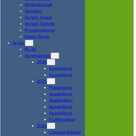
Mitgliedschaft
Spenden
Verleih Spiele
Verleih Technik
Pressematerial
kleine Dinge
Archiv
BLOG
Vereinsleben
2026
Ausstellung
Ausstellung
2025
Plakatwand
Ausstellung
Stadtteilfest
Ausstellung
Ausstellung
Frühlingsfest
2024
LöbtauerAdvent