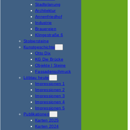
Stadtplanung
Architektur
Annenfriedhof
Industrie
Brauereien
Klingestraße 6
Stolpersteine
Kunstgeschichte
Otto Dix
KG Die Brücke
Objekte | Steine
Fassadenschmuck
Löbtau heute
Impressionen 1
Impressionen 2
Impressionen 3
Impressionen 4
Impressionen 5
Publikationen
Karten 2025
Karten 2024