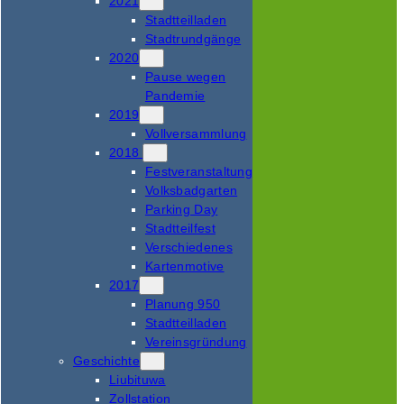
2021
Stadtteilladen
Stadtrundgänge
2020
Pause wegen
Pandemie
2019
Vollversammlung
2018
Festveranstaltung
Volksbadgarten
Parking Day
Stadtteilfest
Verschiedenes
Kartenmotive
2017
Planung 950
Stadtteilladen
Vereinsgründung
Geschichte
Liubituwa
Zollstation