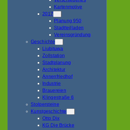
Kartenmotive
2017
Planung 950
Stadtteilladen
Vereinsgründung
Geschichte
Liubituwa
Zollstation
Stadtplanung
Architektur
Annenfriedhof
Industrie
Brauereien
Klingestraße 6
Stolpersteine
Kunstgeschichte
Otto Dix
KG Die Brücke