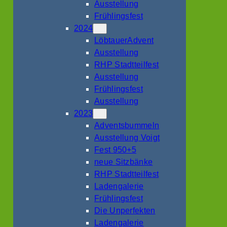
Ausstellung
Frühlingsfest
2024
LöbtauerAdvent
Ausstellung
RHP Stadtteilfest
Ausstellung
Frühlingsfest
Ausstellung
2023
Adventsbummeln
Ausstellung Voigt
Fest 950+5
neue Sitzbänke
RHP Stadtteilfest
Ladengalerie
Frühlingsfest
Die Unperfekten
Ladengalerie