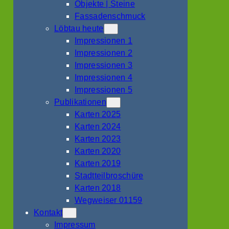
Objekte | Steine
Fassadenschmuck
Löbtau heute
Impressionen 1
Impressionen 2
Impressionen 3
Impressionen 4
Impressionen 5
Publikationen
Karten 2025
Karten 2024
Karten 2023
Karten 2020
Karten 2019
Stadtteilbroschüre
Karten 2018
Wegweiser 01159
Kontakt
Impressum