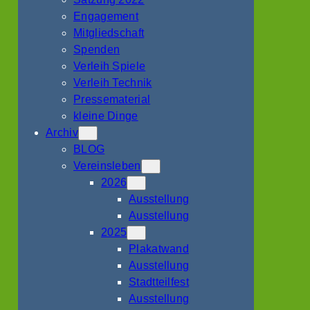
Engagement
Mitgliedschaft
Spenden
Verleih Spiele
Verleih Technik
Pressematerial
kleine Dinge
Archiv
BLOG
Vereinsleben
2026
Ausstellung
Ausstellung
2025
Plakatwand
Ausstellung
Stadtteilfest
Ausstellung