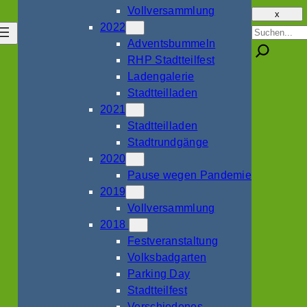
Vollversammlung
x
2022
Suche
Adventsbummeln
RHP Stadtteilfest
Ladengalerie
Stadtteilladen
2021
Stadtteilladen
Stadtrundgänge
2020
Pause wegen Pandemie
2019
Vollversammlung
2018
Festveranstaltung
Volksbadgarten
Parking Day
Stadtteilfest
Verschiedenes