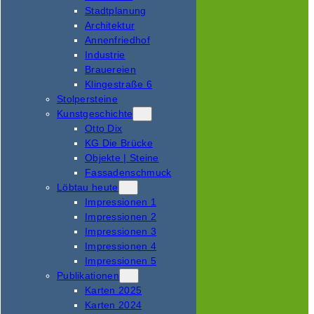
Stadtplanung
Architektur
Annenfriedhof
Industrie
Brauereien
Klingestraße 6
Stolpersteine
Kunstgeschichte
Otto Dix
KG Die Brücke
Objekte | Steine
Fassadenschmuck
Löbtau heute
Impressionen 1
Impressionen 2
Impressionen 3
Impressionen 4
Impressionen 5
Publikationen
Karten 2025
Karten 2024