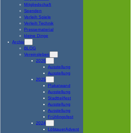
Mitgliedschaft
Spenden
Verleih Spiele
Verleih Technik
Pressematerial
kleine Dinge
Archiv
BLOG
Vereinsleben
2026
Ausstellung
Ausstellung
2025
Plakatwand
Ausstellung
Stadtteilfest
Ausstellung
Ausstellung
Frühlingsfest
2024
LöbtauerAdvent