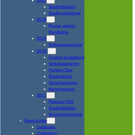
2021
Stadtteilladen
Stadtrundgänge
2020
Pause wegen
Pandemie
2019
Vollversammlung
2018
Festveranstaltung
Volksbadgarten
Parking Day
Stadtteilfest
Verschiedenes
Kartenmotive
2017
Planung 950
Stadtteilladen
Vereinsgründung
Geschichte
Liubituwa
Zollstation