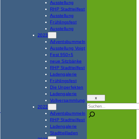
Ausstellung
RHP Stadtteilfest
Ausstellung
Frühlingsfest
Ausstellung
2023
Adventsbummeln
Ausstellung Voigt
Fest 950+5
neue Sitzbänke
RHP Stadtteilfest
Ladengalerie
Frühlingsfest
Die Unperfekten
Ladengalerie
x
Vollversammlung
Suchen
2022
Adventsbummeln
RHP Stadtteilfest
Ladengalerie
Stadtteilladen