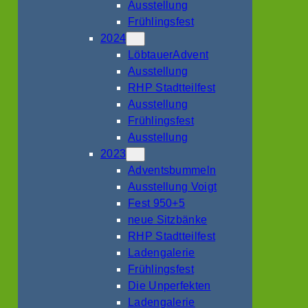
Ausstellung
Frühlingsfest
2024
LöbtauerAdvent
Ausstellung
RHP Stadtteilfest
Ausstellung
Frühlingsfest
Ausstellung
2023
Adventsbummeln
Ausstellung Voigt
Fest 950+5
neue Sitzbänke
RHP Stadtteilfest
Ladengalerie
Frühlingsfest
Die Unperfekten
Ladengalerie