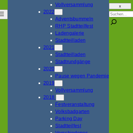
Vollversammlung
x
2022
Suche
Adventsbummeln
RHP Stadtteilfest
Ladengalerie
Stadtteilladen
2021
Stadtteilladen
Stadtrundgänge
2020
Pause wegen Pandemie
2019
Vollversammlung
2018
Festveranstaltung
Volksbadgarten
Parking Day
Stadtteilfest
Verschiedenes