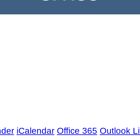
nder
iCalendar
Office 365
Outlook L