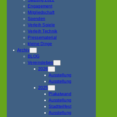
Engagement
Mitgliedschaft
Spenden
Verleih Spiele
Verleih Technik
Pressematerial
kleine Dinge
Archiv
BLOG
Vereinsleben
2026
Ausstellung
Ausstellung
2025
Plakatwand
Ausstellung
Stadtteilfest
Ausstellung