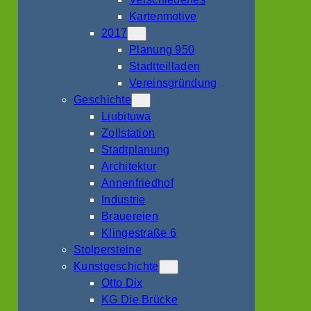
Kartenmotive
2017
Planung 950
Stadtteilladen
Vereinsgründung
Geschichte
Liubituwa
Zollstation
Stadtplanung
Architektur
Annenfriedhof
Industrie
Brauereien
Klingestraße 6
Stolpersteine
Kunstgeschichte
Otto Dix
KG Die Brücke