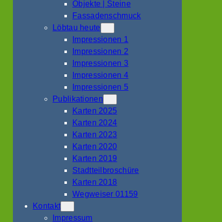
Objekte | Steine
Fassadenschmuck
Löbtau heute
Impressionen 1
Impressionen 2
Impressionen 3
Impressionen 4
Impressionen 5
Publikationen
Karten 2025
Karten 2024
Karten 2023
Karten 2020
Karten 2019
Stadtteilbroschüre
Karten 2018
Wegweiser 01159
Kontakt
Impressum