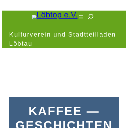
Zum
Inhalt
springen
Kulturverein und Stadtteilladen
Löbtau
KAFFEE —
GESCHICHTEN