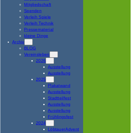
Mitgliedschaft
Spenden
Verleih Spiele
Verleih Technik
Pressematerial
kleine Dinge
Archiv
BLOG
Vereinsleben
2026
Ausstellung
Ausstellung
2025
Plakatwand
Ausstellung
Stadtteilfest
Ausstellung
Ausstellung
Frühlingsfest
2024
LöbtauerAdvent