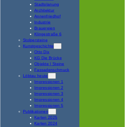
Stadtplanung
Architektur
Annenfriedhof
Industrie
Brauereien
Klingestraße 6
Stolpersteine
Kunstgeschichte
Otto Dix
KG Die Brücke
Objekte | Steine
Fassadenschmuck
Löbtau heute
Impressionen 1
Impressionen 2
Impressionen 3
Impressionen 4
Impressionen 5
Publikationen
Karten 2025
Karten 2024