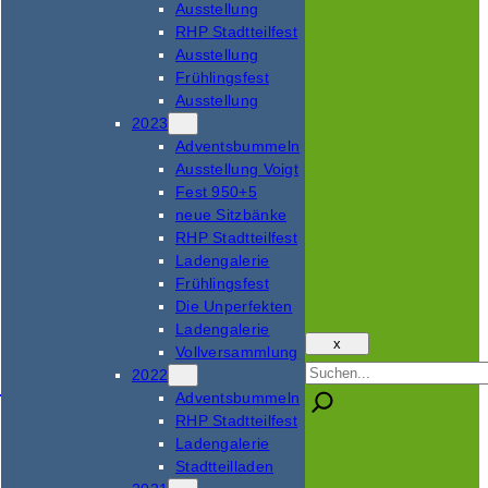
Ausstellung
RHP Stadtteilfest
Ausstellung
Frühlingsfest
Ausstellung
2023
Adventsbummeln
Ausstellung Voigt
Fest 950+5
neue Sitzbänke
RHP Stadtteilfest
Ladengalerie
Frühlingsfest
Die Unperfekten
Ladengalerie
x
Vollversammlung
Suchen
2022
Adventsbummeln
RHP Stadtteilfest
Ladengalerie
Stadtteilladen