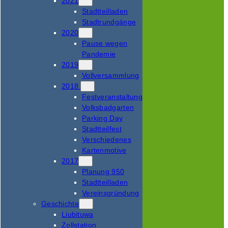
2021
Stadtteilladen
Stadtrundgänge
2020
Pause wegen
Pandemie
2019
Vollversammlung
2018
Festveranstaltung
Volksbadgarten
Parking Day
Stadtteilfest
Verschiedenes
Kartenmotive
2017
Planung 950
Stadtteilladen
Vereinsgründung
Geschichte
Liubituwa
Zollstation