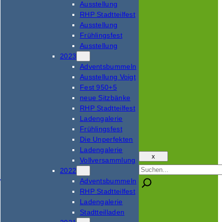
Ausstellung
RHP Stadtteilfest
Ausstellung
Frühlingsfest
Ausstellung
2023
Adventsbummeln
Ausstellung Voigt
Fest 950+5
neue Sitzbänke
RHP Stadtteilfest
Ladengalerie
Frühlingsfest
Die Unperfekten
Ladengalerie
x
Vollversammlung
Suchen
2022
Adventsbummeln
RHP Stadtteilfest
Ladengalerie
Stadtteilladen