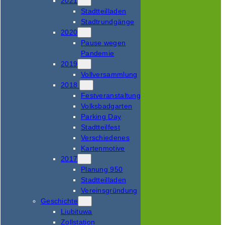
2021
Stadtteilladen
Stadtrundgänge
2020
Pause wegen
Pandemie
2019
Vollversammlung
2018
Festveranstaltung
Volksbadgarten
Parking Day
Stadtteilfest
Verschiedenes
Kartenmotive
2017
Planung 950
Stadtteilladen
Vereinsgründung
Geschichte
Liubituwa
Zollstation