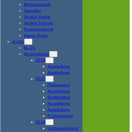
Mitgliedschaft
Spenden
Verleih Spiele
Verleih Technik
Pressematerial
kleine Dinge
Archiv
BLOG
Vereinsleben
2026
Ausstellung
Ausstellung
2025
Plakatwand
Ausstellung
Stadtteilfest
Ausstellung
Ausstellung
Frühlingsfest
2024
LöbtauerAdvent